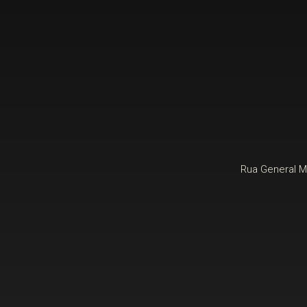
D Mais Boutique Imóveis - Curitiba - PR
Rua General Má
Facebook
Twitter
Youtube
Instagram