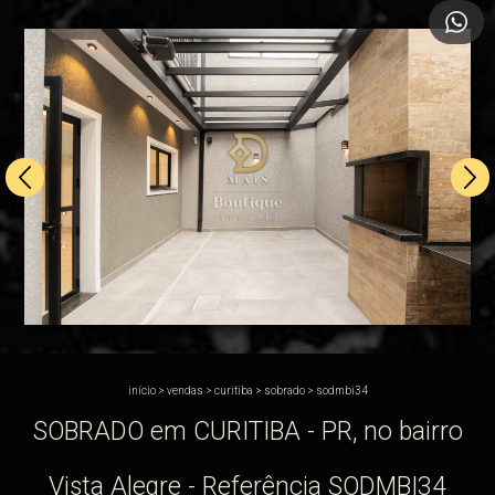
início
>
vendas
>
curitiba
>
sobrado
>
sodmbi34
SOBRADO em CURITIBA - PR, no bairro
Vista Alegre - Referência SODMBI34