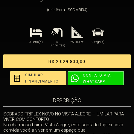
(referência.: SODMBI34)
3 Dorm(s)
4
250,00 m²
2 Vaga(s)
Banheiro(s)
R$ 2.029.800,00
SIMULAR
CONTATO VIA
FINANCIAMENTO
WHATSAPP
DESCRIÇÃO
SOBRADO TRIPLEX NOVO NO VISTA ALEGRE — UM LAR PARA
VIVER COM CONFORTO
No charmoso bairro Vista Alegre, este sobrado triplex novo
convida você a viver em um espaço que