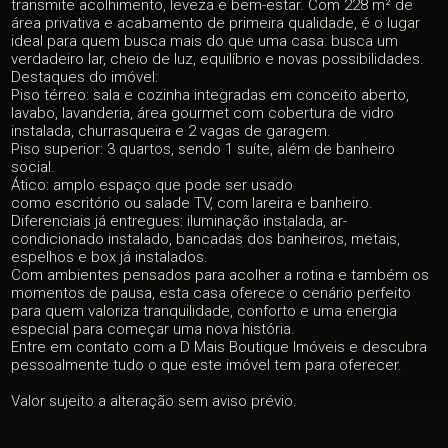
transmite acolhimento, leveza e bem-estar. Com 228 m² de
área privativa e acabamento de primeira qualidade, é o lugar
ideal para quem busca mais do que uma casa: busca um
verdadeiro lar, cheio de luz, equilíbrio e novas possibilidades.
Destaques do imóvel:
Piso térreo:
sala e cozinha integradas em conceito aberto,
lavabo, lavanderia, área gourmet com cobertura de vidro
instalada, churrasqueira e 2 vagas de garagem.
Piso superior:
3 quartos, sendo 1 suíte, além de banheiro
social.
Ático:
amplo espaço que pode ser usado
como escritório ou salade TV, com lareira e banheiro.
Diferenciais já entregues: iluminação instalada, ar-
condicionado instalado, bancadas dos banheiros, metais,
espelhos e box já instalados.
Com ambientes pensados para acolher a rotina e também os
momentos de pausa, esta casa oferece o cenário perfeito
para quem valoriza tranquilidade, conforto e uma energia
especial para começar uma nova história.
Entre em contato com a
D Mais Boutique Imóveis
e descubra
pessoalmente tudo o que este imóvel tem para oferecer.
Valor sujeito a alteração sem aviso prévio.