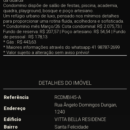
da Guarda
Condomínio dispõe de salão de festas, piscina, academia,
quadra, playground, bosque e poço artesiano.
Um refúgio urbano de luxo, pensado nos mínimos detalhes
para proporcionar uma rotina fluida, acolhedora e sofisticada.
* Condomínio mês Março/26: Cota condominal: R$ 2.075,73 |
Fundo de reserva: R$ 207,57 | Poço artesiano: R$ 54,54 | Fundo
de pessoal : R$ 178,13
* Gás : R$ 443,63
* Maiores informações através do whatsapp 41 98787-2699
* Valor sujeito a alteração sem aviso prévio!
DETALHES DO IMÓVEL
Referência
RCDMBI45-A
Rua Ângelo Domingos Durigan,
Endereço
1240
Edificio
VITTA BELLA RESIDENCE
Bairro
Santa Felicidade