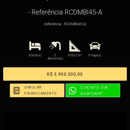
- Referência RCDMBI45-A
(referência.: RCDMBI45-A)
4 Dorm(s)
5
818,62 m²
6 Vaga(s)
Banheiro(s)
R$ 5.900.000,00
SIMULAR
CONTATO VIA
FINANCIAMENTO
WHATSAPP