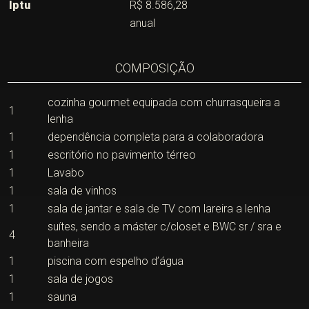
Iptu
R$ 8.586,28
anual
COMPOSIÇÃO
cozinha gourmet equipada com churrasqueira a
1
lenha
1
dependência completa para a colaboradora
1
escritório no pavimento térreo
1
Lavabo
1
sala de vinhos
1
sala de jantar e sala de TV com lareira a lenha
suítes, sendo a máster c/closet e BWC sr / sra e
4
banheira
1
piscina com espelho d’água
1
sala de jogos
1
sauna