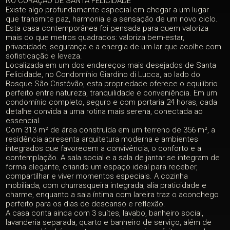
NO CORAÇÃO DE SANTA FELICIDADE
Existe algo profundamente especial em chegar a um lugar
que transmite paz, harmonia e a sensação de um novo ciclo.
Esta casa contemporânea foi pensada para quem valoriza
mais do que metros quadrados: valoriza bem-estar,
privacidade, segurança e a energia de um lar que acolhe com
sofisticação e leveza.
Localizada em um dos endereços mais desejados de Santa
Felicidade, no Condomínio Giardino di Lucca, ao lado do
Bosque São Cristóvão, esta propriedade oferece o equilíbrio
perfeito entre natureza, tranquilidade e conveniência. Em um
condomínio completo, seguro e com portaria 24 horas, cada
detalhe convida a uma rotina mais serena, conectada ao
essencial.
Com 313 m² de área construída em um terreno de 356 m², a
residência apresenta arquitetura moderna e ambientes
integrados que favorecem a convivência, o conforto e a
contemplação. A sala social e a sala de jantar se integram de
forma elegante, criando um espaço ideal para receber,
compartilhar e viver momentos especiais. A cozinha
mobiliada, com churrasqueira integrada, alia praticidade e
charme, enquanto a sala íntima com lareira traz o aconchego
perfeito para os dias de descanso e reflexão.
A casa conta ainda com 3 suítes, lavabo, banheiro social,
lavanderia separada, quarto e banheiro de serviço, além de