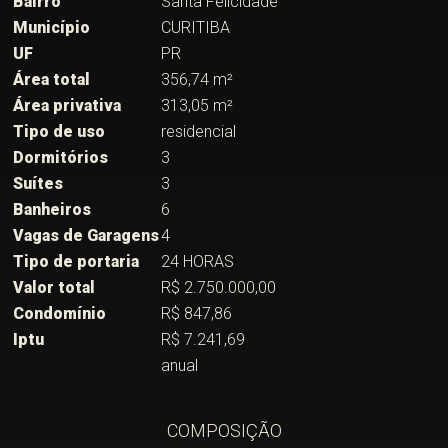
Bairro
Santa Felicidade
Município
CURITIBA
UF
PR
Área total
356,74 m²
Área privativa
313,05 m²
Tipo de uso
residencial
Dormitórios
3
Suítes
3
Banheiros
6
Vagas de Garagens
4
Tipo de portaria
24 HORAS
Valor total
R$ 2.750.000,00
Condomínio
R$ 847,86
Iptu
R$ 7.241,69
anual
COMPOSIÇÃO