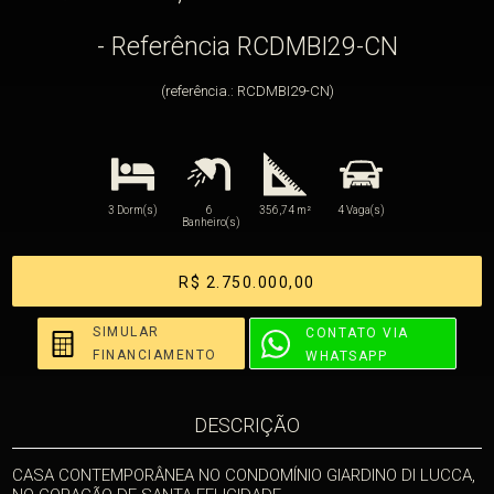
- Referência RCDMBI29-CN
(referência.: RCDMBI29-CN)
3 Dorm(s)
6
356,74 m²
4 Vaga(s)
Banheiro(s)
R$ 2.750.000,00
SIMULAR
CONTATO VIA
FINANCIAMENTO
WHATSAPP
DESCRIÇÃO
CASA CONTEMPORÂNEA NO CONDOMÍNIO GIARDINO DI LUCCA,