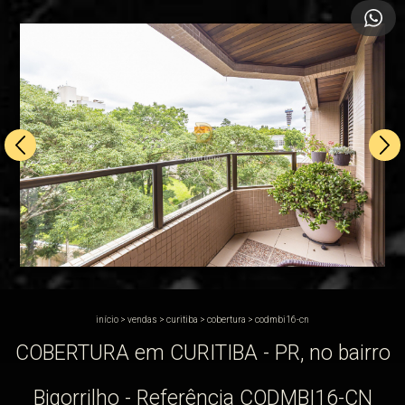
início
>
vendas
>
curitiba
>
cobertura
>
codmbi16-cn
COBERTURA em CURITIBA - PR, no bairro
Bigorrilho - Referência CODMBI16-CN