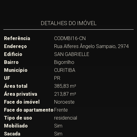
DETALHES DO IMÓVEL
Referência
CODMBI16-CN
Endereço
Rua Alferes Ângelo Sampaio, 2974
Edificio
SAN GABRIELLE
Bairro
Bigorrilho
Município
CURITIBA
UF
PR
Área total
385,83 m²
Área privativa
213,87 m²
Face do imóvel
Noroeste
Face do apartamento
Frente
Tipo de uso
residencial
Mobiliado
Sim
Sacada
Sim