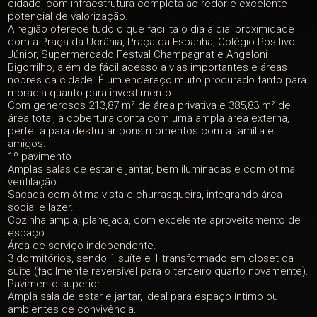
cidade, com infraestrutura completa ao redor e excelente
potencial de valorização.
A região oferece tudo o que facilita o dia a dia: proximidade
com a Praça da Ucrânia, Praça da Espanha, Colégio Positivo
Júnior, Supermercado Festval Champagnat e Angeloni
Bigorrilho, além de fácil acesso a vias importantes e áreas
nobres da cidade. É um endereço muito procurado tanto para
moradia quanto para investimento.
Com generosos 213,87 m² de área privativa e 385,83 m² de
área total, a cobertura conta com uma ampla área externa,
perfeita para desfrutar bons momentos com a família e
amigos.
1º pavimento
Amplas salas de estar e jantar, bem iluminadas e com ótima
ventilação.
Sacada com ótima vista e churrasqueira, integrando área
social e lazer.
Cozinha ampla, planejada, com excelente aproveitamento de
espaço.
Área de serviço independente.
3 dormitórios, sendo 1 suíte e 1 transformado em closet da
suíte (facilmente reversível para o terceiro quarto novamente).
Pavimento superior
Ampla sala de estar e jantar, ideal para espaço íntimo ou
ambientes de convivência.