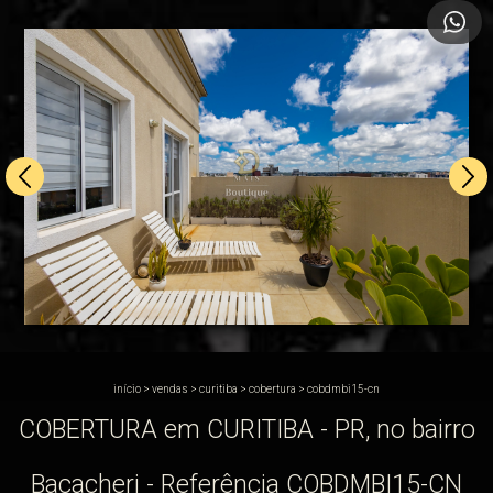
início
>
vendas
>
curitiba
>
cobertura
>
cobdmbi15-cn
COBERTURA em CURITIBA - PR, no bairro
Bacacheri - Referência COBDMBI15-CN