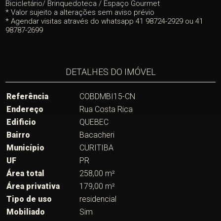
Bicicletário/ Brinquedoteca / Espaço Gourmet
* Valor sujeito a alterações sem aviso prévio
* Agendar visitas através do whatsapp 41 98724-2929 ou 41
98787-2699
DETALHES DO IMÓVEL
Referência
COBDMBI15-CN
Endereço
Rua Costa Rica
Edificio
QUEBEC
Bairro
Bacacheri
Município
CURITIBA
UF
PR
Área total
258,00 m²
Área privativa
179,00 m²
Tipo de uso
residencial
Mobiliado
Sim