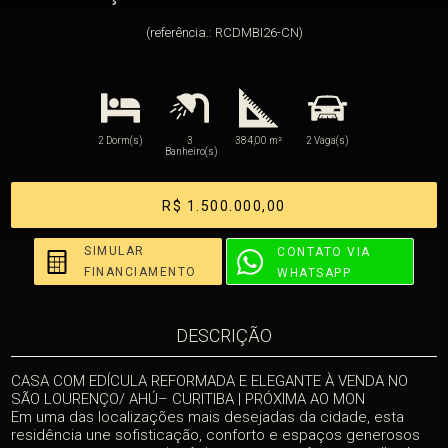
(referência.: RCDMBI26-CN)
2 Dorm(s)
3
384,00 m²
2 Vaga(s)
Banheiro(s)
R$ 1.500.000,00
SIMULAR
CONTATO VIA
FINANCIAMENTO
WHATSAPP
DESCRIÇÃO
CASA COM EDÍCULA REFORMADA E ELEGANTE À VENDA NO
SÃO LOURENÇO/ AHÚ– CURITIBA | PRÓXIMA AO MON
Em uma das localizações mais desejadas da cidade, esta
residência une sofisticação, conforto e espaços generosos