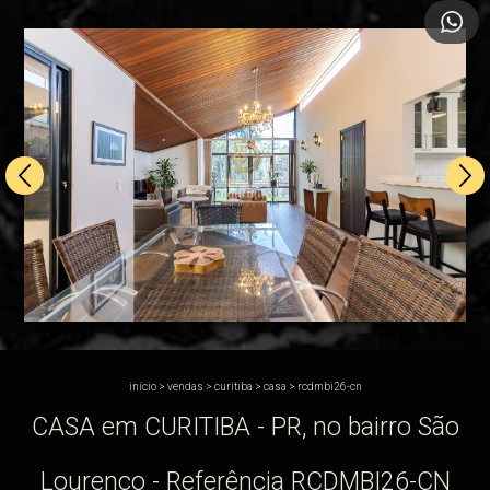
início
>
vendas
>
curitiba
>
casa
>
rcdmbi26-cn
CASA em CURITIBA - PR, no bairro São
Lourenço - Referência RCDMBI26-CN