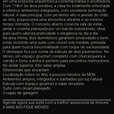
em uma proposta arquitetônica contemporânea e acolhedora.
Com 119m² de área privativa, a casa foi totalmente reformada
e oferece ambientes integrados, com excelente iluminação
natural. A sala principal, com pé-direito alto e janelas do chão
ao teto, proporciona uma atmosfera vibrante e ao mesmo
tempo intimista. O conceito aberto conecta sala de estar,
jantar e cozinha planejada por um balcão passa-prato, ideal
para quem valoriza praticidade e elegância no dia a dia.
Na área íntima, dois dormitórios garantem privacidade e bem-
estar, incluindo uma suíte com closet sob medida, pensada
para quem busca funcionalidade com toque de exclusividade.
O destaque fica por conta da edícula de dois pavimentos. No
térreo, um espaço gourmet completo com churrasqueira a
carvão e forno a lenha é perfeito para encontros memoráveis.
No andar superior, três salas amplas.
Diferenciais que encantam:
Localização nobre no Ahú, a poucos minutos do MON
Ambientes amplos, integrados e banhados por luz natural
Edícula com espaço gourmet e salas versáteis
Suíte com closet planejado
2 vagas de garagem
Agende agora sua visita com a melhor assessoria de imóveis.
D MAIS BOUTIQUE IMÓVEIS