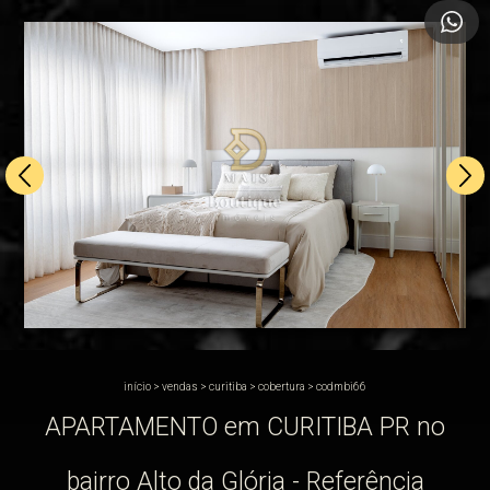
início
>
vendas
>
curitiba
>
cobertura
>
codmbi66
APARTAMENTO em CURITIBA PR no
bairro Alto da Glória - Referência