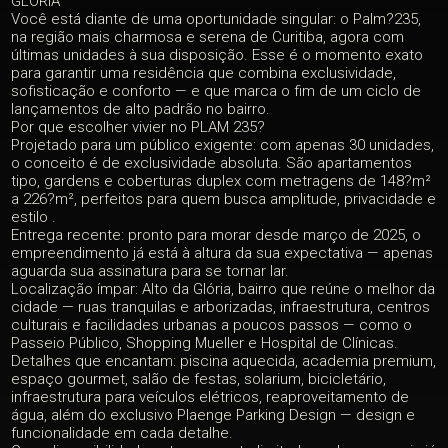
GLÓRIA
Você está diante de uma oportunidade singular: o Palm?235,
na região mais charmosa e serena de Curitiba, agora com
últimas unidades à sua disposição. Esse é o momento exato
para garantir uma residência que combina exclusividade,
sofisticação e conforto — e que marca o fim de um ciclo de
lançamentos de alto padrão no bairro.
Por que escolher vivier no PLAM 235?
Projetado para um público exigente: com apenas 30 unidades,
o conceito é de exclusividade absoluta. São apartamentos
tipo, gardens e coberturas duplex com metragens de 148?m²
a 226?m², perfeitos para quem busca amplitude, privacidade e
estilo
.
Entrega recente: pronto para morar desde março de 2025, o
empreendimento já está à altura da sua expectativa — apenas
aguarda sua assinatura para se tornar lar.
Localização ímpar: Alto da Glória, bairro que reúne o melhor da
cidade — ruas tranquilas e arborizadas, infraestrutura, centros
culturais e facilidades urbanas a poucos passos — como o
Passeio Público, Shopping Mueller e Hospital de Clínicas.
Detalhes que encantam: piscina aquecida, academia premium,
espaço gourmet, salão de festas, solarium, bicicletário,
infraestrutura para veículos elétricos, reaproveitamento de
água, além do exclusivo Plaenge Parking Design — design e
funcionalidade em cada detalhe.