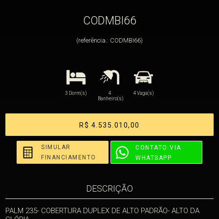
CODMBI66
(referência.: CODMBI66)
3 Dorm(s)
4
4 Vaga(s)
Banheiro(s)
R$ 4.535.010,00
SIMULAR
CONTATO VIA
FINANCIAMENTO
WHATSAPP
DESCRIÇÃO
PALM 235- COBERTURA DUPLEX DE ALTO PADRÃO- ALTO DA