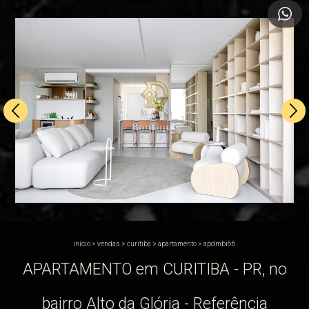
início
>
vendas
>
curitiba
>
apartamento
>
apdmbi66
APARTAMENTO em CURITIBA - PR, no
bairro Alto da Glória - Referência