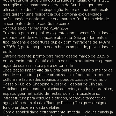
Você está diante de uma oportunidade singular: o Palm?235,
na região mais charmosa e serena de Curitiba, agora com
últimas unidades à sua disposição. Esse é o momento exato
para garantir uma residência que combina exclusividade,
sofisticação e conforto — e que marca o fim de um ciclo de
lançamentos de alto padrão no bairro.
Por que escolher vivier no PLAM 235?
Projetado para um público exigente: com apenas 30 unidades,
o conceito é de exclusividade absoluta. São apartamentos
tipo, gardens e coberturas duplex com metragens de 148?m²
a 226?m², perfeitos para quem busca amplitude, privacidade e
estilo
.
Entrega recente: pronto para morar desde março de 2025, o
empreendimento já está à altura da sua expectativa — apenas
aguarda sua assinatura para se tornar lar.
Localização ímpar: Alto da Glória, bairro que reúne o melhor da
cidade — ruas tranquilas e arborizadas, infraestrutura, centros
culturais e facilidades urbanas a poucos passos — como o
Passeio Público, Shopping Mueller e Hospital de Clínicas.
Detalhes que encantam: piscina aquecida, academia premium,
espaço gourmet, salão de festas, solarium, bicicletário,
infraestrutura para veículos elétricos, reaproveitamento de
água, além do exclusivo Plaenge Parking Design — design e
funcionalidade em cada detalhe.
Com disponibilidade extremamente limitada — alguns canais já