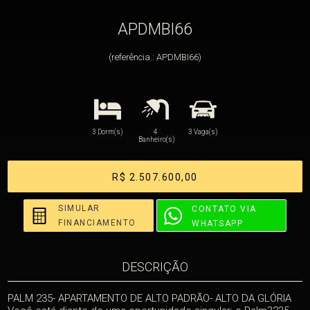
APDMBI66
(referência.: APDMBI66)
3 Dorm(s)
4
3 Vaga(s)
Banheiro(s)
R$ 2.507.600,00
SIMULAR
CONTATO VIA
FINANCIAMENTO
WHATSAPP
DESCRIÇÃO
PALM 235- APARTAMENTO DE ALTO PADRÃO- ALTO DA GLÓRIA