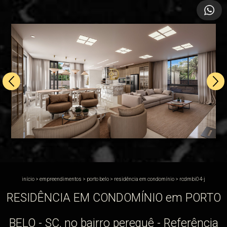
início
>
empreendimentos
>
porto belo
>
residência em condomínio
>
rcdmbi04-j
RESIDÊNCIA EM CONDOMÍNIO em PORTO
BELO - SC, no bairro perequê - Referência