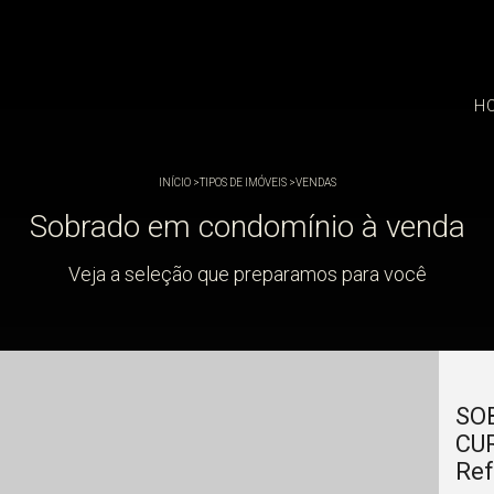
H
INÍCIO
>
TIPOS DE IMÓVEIS
>
VENDAS
Sobrado em condomínio à venda
Veja a seleção que preparamos para você
SO
CUR
Ref