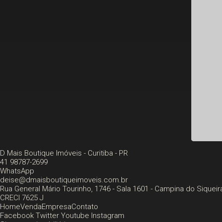
D Mais Boutique Imóveis - Curitiba - PR
41 98787-2699
WhatsApp
deise@dmaisboutiqueimoveis.com.br
Rua General Mário Tourinho, 1746 - Sala 1601
- Campina do Siqueir
CRECI 7625 J
Home
Venda
Empresa
Contato
Facebook
Twitter
Youtube
Instagram